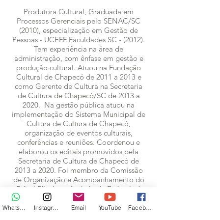
Produtora Cultural, Graduada em
Processos Gerenciais pelo SENAC/SC
(2010), especialização em Gestão de
Pessoas - UCEFF Faculdades SC - (2012).
Tem experiência na área de
administração, com ênfase em gestão e
produção cultural. Atuou na Fundação
Cultural de Chapecó de 2011 a 2013 e
como Gerente de Cultura na Secretaria
de Cultura de Chapecó/SC de 2013 a
2020. Na gestão pública atuou na
implementação do Sistema Municipal de
Cultura de Cultura de Chapecó,
organização de eventos culturais,
conferências e reuniões. Coordenou e
elaborou os editais promovidos pela
Secretaria de Cultura de Chapecó de
2013 a 2020. Foi membro da Comissão
de Organização e Acompanhamento do
Edital Elisabete Anderle de Estímulo à
Cultura no ano 2017. Atuou como
Conselheira Municipal de Cultura de
WhatsApp
Instagram
Email
YouTube
Facebook
Chapecó de 2013 a 2020 e como